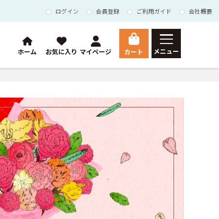
ログイン
会員登録
ご利用ガイド
会社概要
メニュー
カート
ホーム
お気に入り
マイページ
HOME
総合トップ
Orchid
胡蝶蘭
マイページ
ご利用ガイド
会員登録
お問い合わせ
会社概要
特定商取引法に基づく表示
個人情報の取扱いについて