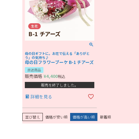
母の日ギフトに。お花で伝える「ありがと
う」の気持ち♪
母の日フラワーブーケ B-1 チアーズ
直送商品
販売価格
¥
4,400
税込
販売を終了しました。
詳細を見る
並び替え
価格が安い順
価格が高い順
新着順