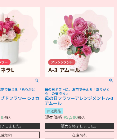
お花で伝える「ありがと
母の日ギフトに。お花で伝える「ありがと
う」の気持ち♪
ドフラワー C-2 カ
母の日フラワーアレンジメント A-3
アムール
直送商品
50
販売価格
¥
5,500
税込
税込
終了しました。
販売を終了しました。
在庫切れ
在庫切れ