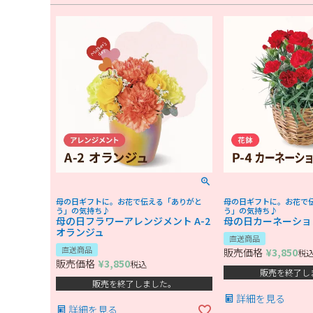
母の日ギフトに。お花で伝える「ありがと
母の日ギフトに。お花で
う」の気持ち♪
う」の気持ち♪
母の日フラワーアレンジメント A-2
母の日カーネーション
オランジュ
直送商品
直送商品
販売価格
¥
3,850
税
販売価格
¥
3,850
税込
販売を終了し
販売を終了しました。
詳細を見る
詳細を見る