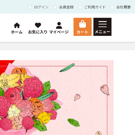
ログイン
会員登録
ご利用ガイド
会社概要
メニュー
カート
ホーム
お気に入り
マイページ
HOME
総合トップ
Orchid
胡蝶蘭
マイページ
ご利用ガイド
会員登録
お問い合わせ
会社概要
特定商取引法に基づく表示
個人情報の取扱いについて