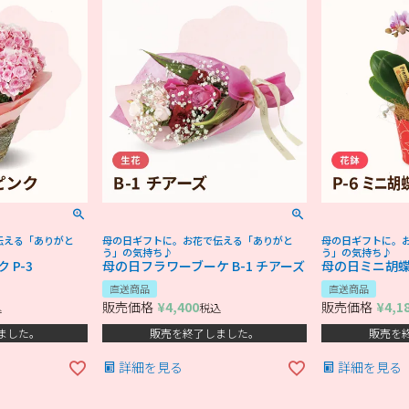
伝える「ありがと
母の日ギフトに。お花で伝える「ありがと
母の日ギフトに。
う」の気持ち♪
う」の気持ち♪
 P-3
母の日フラワーブーケ B-1 チアーズ
母の日ミニ胡蝶蘭
直送商品
直送商品
販売価格
¥
4,400
販売価格
¥
4,1
込
税込
ました。
販売を終了しました。
販売を
詳細を見る
詳細を見る