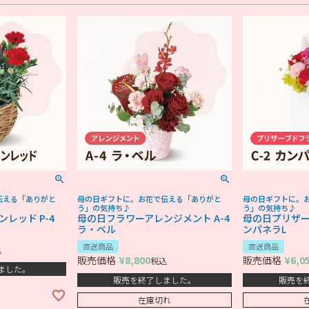
伝える「ありがと
母の日ギフトに。お花で伝える「ありがと
母の日ギフトに。
う」の気持ち♪
う」の気持ち♪
レッド P-4
母の日フラワーアレンジメント A-4
母の日プリザーブ
ラ・ベル
ンパネラL
直送商品
直送商品
込
販売価格
¥
8,800
販売価格
¥
6,0
税込
ました。
販売を終了しました。
販売を
在庫切れ