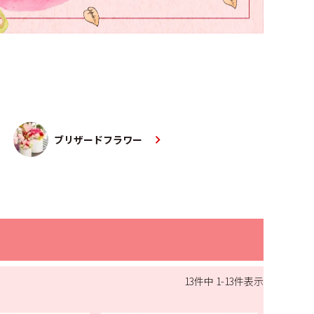
ブリザードフラワー
13
件中
1
-
13
件表示