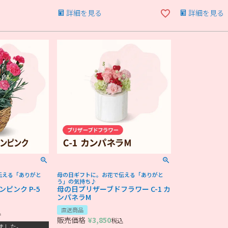
詳細を見る
詳細を見る
伝える「ありがと
母の日ギフトに。お花で伝える「ありがと
う」の気持ち♪
ピンク P-5
母の日プリザーブドフラワー C-1 カ
ンパネラM
直送商品
込
販売価格
¥
3,850
税込
ました。