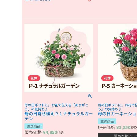
母の日ギフトに。お花で伝える「ありがと
母の日ギフトに。お花で
う」の気持ち♪
う」の気持ち♪
母の日寄せ植え P-1 ナチュラルガー
母の日カーネーション
デン
直送商品
直送商品
販売価格
¥
3,850
税
販売価格
¥
4,950
税込
販売を終了し