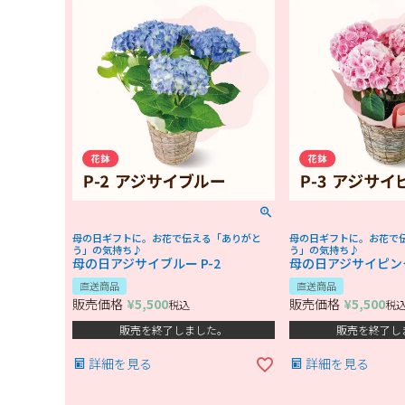
母の日ギフトに。お花で伝える「ありがと
母の日ギフトに。お花で
う」の気持ち♪
う」の気持ち♪
母の日アジサイブルー P-2
母の日アジサイピンク
直送商品
直送商品
販売価格
¥
5,500
販売価格
¥
5,500
税込
税
販売を終了しました。
販売を終了し
詳細を見る
詳細を見る