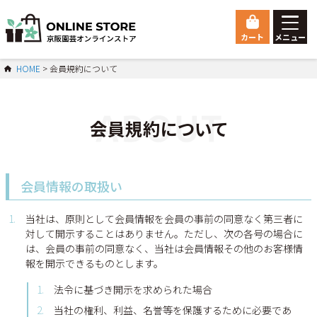
カート
メニュー
ゲスト 様こんにちは
HOME
会員規約について
ログイン
会員規約について
HOME
総合トップ
Orchid
胡蝶蘭
会員情報の取扱い
マイページ
ご利用ガイド
当社は、原則として会員情報を会員の事前の同意なく第三者に
対して開示することはありません。ただし、次の各号の場合に
会員登録
は、会員の事前の同意なく、当社は会員情報その他のお客様情
お問い合わせ
報を開示できるものとします。
会社概要
法令に基づき開示を求められた場合
特定商取引法に基づく表示
当社の権利、利益、名誉等を保護するために必要であ