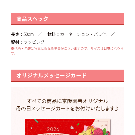
商品スペック
長さ：
50cm ／
材料：
カーネーション・バラ他 ／
資材：
ラッピング
※花色・包装は写真と異なる場合がございますので、サイズは目安になりま
す。
オリジナルメッセージカード