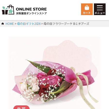
カート
メニュー
ゲスト 様こんにちは
HOME
母の日ギフト2026
母の日フラワーブーケ B-1 チアーズ
ログイン
HOME
総合トップ
Orchid
胡蝶蘭
マイページ
ご利用ガイド
会員登録
お問い合わせ
会社概要
特定商取引法に基づく表示