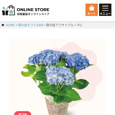
カート
メニュー
ゲスト 様こんにちは
HOME
母の日ギフト2026
母の日アジサイブルー P-2
ログイン
HOME
総合トップ
Orchid
胡蝶蘭
マイページ
ご利用ガイド
会員登録
お問い合わせ
会社概要
特定商取引法に基づく表示