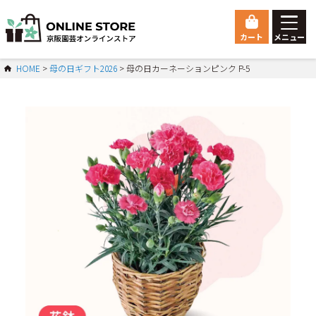
カート
メニュー
ゲスト 様こんにちは
HOME
母の日ギフト2026
母の日カーネーションピンク P-5
ログイン
HOME
総合トップ
Orchid
胡蝶蘭
マイページ
ご利用ガイド
会員登録
お問い合わせ
会社概要
特定商取引法に基づく表示