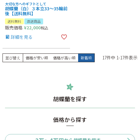
大切な方へのギフトとして
胡蝶蘭（白）３本立33～35輪前
後【送料無料】
送料無料
直送商品
販売価格
¥
22,000
税込
詳細を見る
17
件中
1
-
17
件表示
並び替え
価格が安い順
価格が高い順
新着順
胡蝶蘭を探す
価格から探す