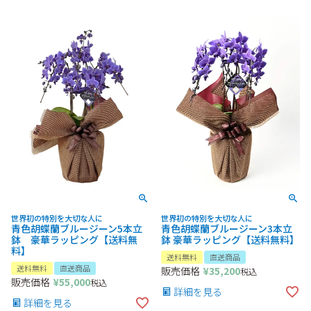
色とデザイン:
世界初の特別を大切な人に
世界初の特別を大切な人に
青色胡蝶蘭ブルージーン5本立
青色胡蝶蘭ブルージーン3本立
鉢 豪華ラッピング【送料無
鉢 豪華ラッピング【送料無料】
料】
送料無料
直送商品
送料無料
直送商品
販売価格
¥
35,200
税込
販売価格
¥
55,000
税込
装飾:
詳細を見る
詳細を見る