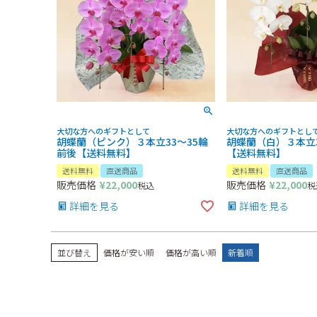
大切な方へのギフトとして
大切な方へのギフトとし
胡蝶蘭（ピンク）３本立33～35輪
胡蝶蘭（白）３本立3
前後【送料無料】
【送料無料】
送料無料
直送商品
送料無料
直送商品
販売価格
¥
22,000
販売価格
¥
22,000
税込
税
詳細を見る
詳細を見る
並び替え
価格が安い順
価格が高い順
新着順