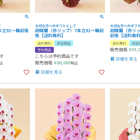
て
大切な方へのギフトとして
大切な方へのギフ
本立91～輪前後
胡蝶蘭（赤リップ）7本立91～輪前
胡蝶蘭（赤リッ
後【送料無料】
前後【送料無
送料無料
直送商品
送料無料
直送
販売価格
¥
55,
予約商品
す
こちらは予約商品です
詳細を見る
販売価格
¥
88,000
込
税込
詳細を見る