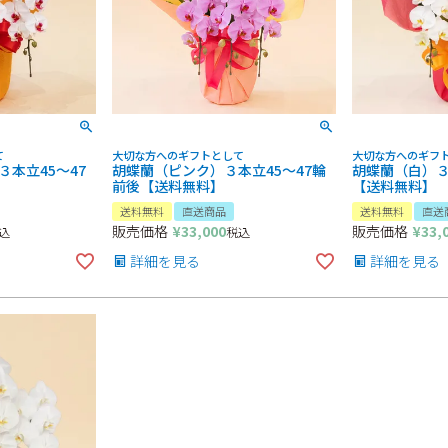
て
大切な方へのギフトとして
大切な方へのギフ
本立45～47
胡蝶蘭（ピンク）３本立45～47輪
胡蝶蘭（白）３
前後【送料無料】
【送料無料】
送料無料
直送商品
送料無料
直送
販売価格
¥
33,000
販売価格
¥
33,
込
税込
詳細を見る
詳細を見る