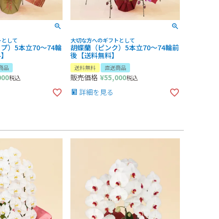
トとして
大切な方へのギフトとして
プ）5本立70～74輪
胡蝶蘭（ピンク）5本立70～74輪前
料】
後【送料無料】
商品
送料無料
直送商品
000
販売価格
¥
55,000
税込
税込
詳細を見る