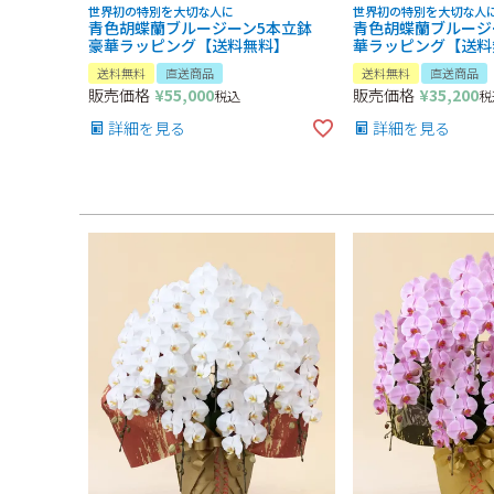
世界初の特別を大切な人に
世界初の特別を大切な人
青色胡蝶蘭ブルージーン5本立鉢
青色胡蝶蘭ブルージ
豪華ラッピング【送料無料】
華ラッピング【送料
送料無料
直送商品
送料無料
直送商品
販売価格
¥
55,000
販売価格
¥
35,200
税込
税
詳細を見る
詳細を見る