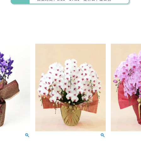
装飾:
記載内容:
デザイン: