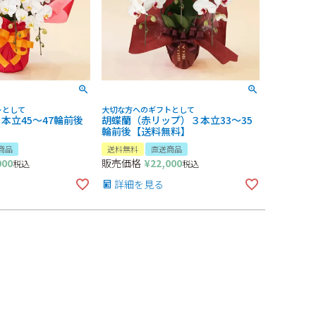
トとして
大切な方へのギフトとして
本立45～47輪前後
胡蝶蘭（赤リップ）３本立33～35
輪前後【送料無料】
商品
送料無料
直送商品
000
販売価格
¥
22,000
税込
税込
詳細を見る