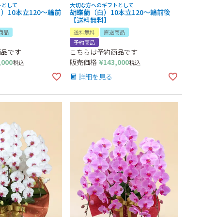
トとして
大切な方へのギフトとして
）10本立120～輪前
胡蝶蘭（白）10本立120～輪前後
】
【送料無料】
商品
送料無料
直送商品
予約商品
商品です
こちらは予約商品です
,000
販売価格
¥
143,000
税込
税込
詳細を見る