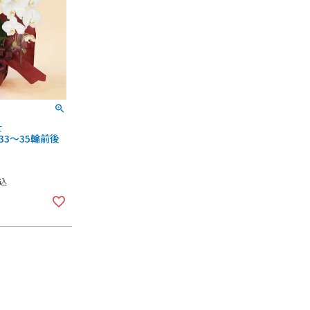
て
3～35輪前後
込