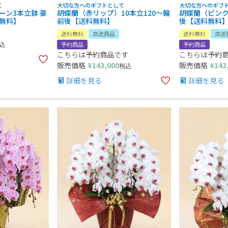
に
大切な方へのギフトとして
大切な方へのギフ
ーン3本立鉢 豪
胡蝶蘭（赤リップ）10本立120～輪
胡蝶蘭（ピンク
無料】
前後【送料無料】
後【送料無料
送料無料
直送商品
送料無料
直送
込
予約商品
予約商品
こちらは予約商品です
こちらは予約
販売価格
¥
143,000
販売価格
¥
143
税込
詳細を見る
詳細を見る