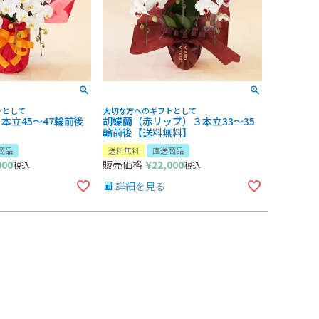
トとして
大切な方へのギフトとして
本立45～47輪前後
胡蝶蘭（赤リップ）３本立33～35
輪前後【送料無料】
商品
送料無料
直送商品
000
販売価格
¥
22,000
税込
税込
詳細を見る