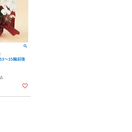
て
3～35輪前後
込