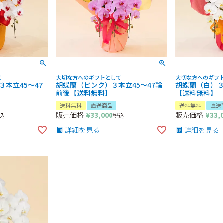
て
大切な方へのギフトとして
大切な方へのギフ
本立45～47
胡蝶蘭（ピンク）３本立45～47輪
胡蝶蘭（白）３
前後【送料無料】
【送料無料】
送料無料
直送商品
送料無料
直送
販売価格
¥
33,000
販売価格
¥
33,
込
税込
詳細を見る
詳細を見る