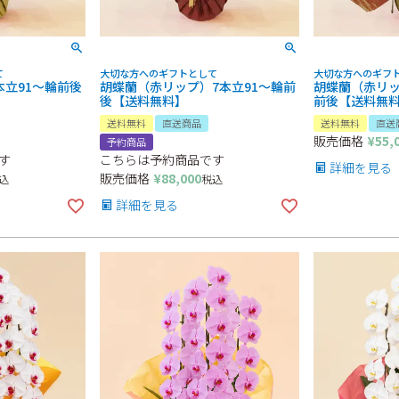
て
大切な方へのギフトとして
大切な方へのギフ
本立91～輪前後
胡蝶蘭（赤リップ）7本立91～輪前
胡蝶蘭（赤リッ
後【送料無料】
前後【送料無
送料無料
直送商品
送料無料
直送
販売価格
¥
55,
予約商品
す
こちらは予約商品です
詳細を見る
販売価格
¥
88,000
込
税込
詳細を見る