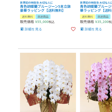
世界初の特別を大切な人に
世界初の特別を大切な人
青色胡蝶蘭ブルージーン5本立鉢
青色胡蝶蘭ブルージ
豪華ラッピング【送料無料】
華ラッピング【送料
送料無料
直送商品
送料無料
直送商品
販売価格
¥
55,000
販売価格
¥
35,200
税込
税
詳細を見る
詳細を見る