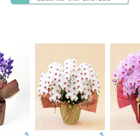
デザイン:
タイミング:
事前確認:
成功と栄光:
新たな役割への期待: