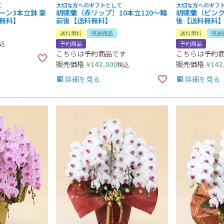
敬意と支持:
に
大切な方へのギフトとして
大切な方へのギフ
ーン3本立鉢 豪
胡蝶蘭（赤リップ）10本立120～輪
胡蝶蘭（ピンク
無料】
前後【送料無料】
後【送料無料
送料無料
直送商品
送料無料
直送
込
予約商品
予約商品
こちらは予約商品です
こちらは予約
販売価格
¥
143,000
販売価格
¥
143
税込
詳細を見る
詳細を見る