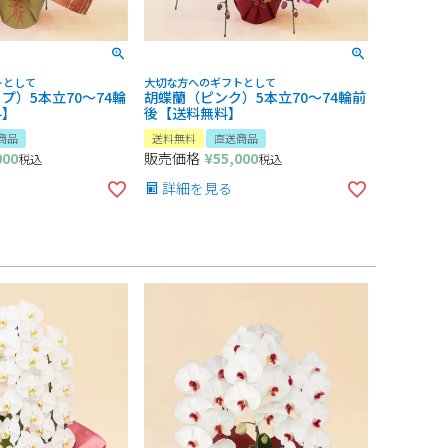
トとして
大切な方へのギフトとして
プ）5本立70～74輪
胡蝶蘭（ピンク）5本立70～74輪前
料】
後【送料無料】
商品
送料無料
直送商品
000
販売価格
¥
55,000
税込
税込
詳細を見る