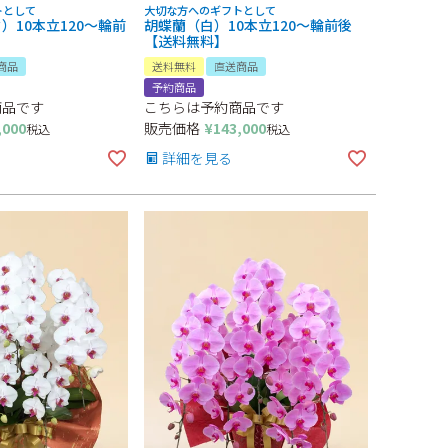
トとして
大切な方へのギフトとして
）10本立120～輪前
胡蝶蘭（白）10本立120～輪前後
】
【送料無料】
商品
送料無料
直送商品
予約商品
商品です
こちらは予約商品です
,000
販売価格
¥
143,000
税込
税込
詳細を見る