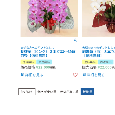
大切な方へのギフトとして
大切な方へのギフトとし
胡蝶蘭（ピンク）３本立33～35輪
胡蝶蘭（白）３本立3
前後【送料無料】
【送料無料】
送料無料
直送商品
送料無料
直送商品
販売価格
¥
22,000
販売価格
¥
22,000
税込
税
詳細を見る
詳細を見る
並び替え
価格が安い順
価格が高い順
新着順