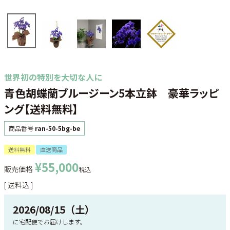
世界初の特別を大切な人に
青色胡蝶蘭ブルージーン5本立鉢 豪華ラッピ
ング【送料無料】
商品番号
ran-50-5bg-be
送料無料
直送商品
¥
55,000
販売価格
税込
送料込
2026/08/15（土）
に
宅配便
でお届けします。