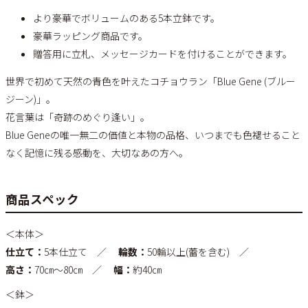
より豪華でボリュームのある5本立鉢です。
豪華ラッピング商品です。
贈答用に立札、メッセージカードを付けることができます。
世界で初めて天然の青色を叶えたコチョウラン「Blue Gene (ブルー
ジーン)」。
花言葉は「奇跡のめぐり逢い」。
Blue Geneの唯一無二の価値と本物の品格、いつまでも色褪せること
なく記憶に残る感動を、大切なあの方へ。
商品スペック
＜本体＞
仕立て：
5本仕立て ／
輪数：
50輪以上(蕾を含む) ／
高さ：
70㎝～80㎝ ／
幅：
約40㎝
＜鉢＞