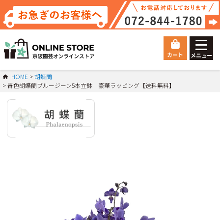
カート
メニュー
ゲスト 様こんにちは
HOME
胡蝶蘭
青色胡蝶蘭ブルージーン5本立鉢 豪華ラッピング【送料無料】
ログイン
HOME
総合トップ
Orchid
胡蝶蘭
マイページ
ご利用ガイド
会員登録
お問い合わせ