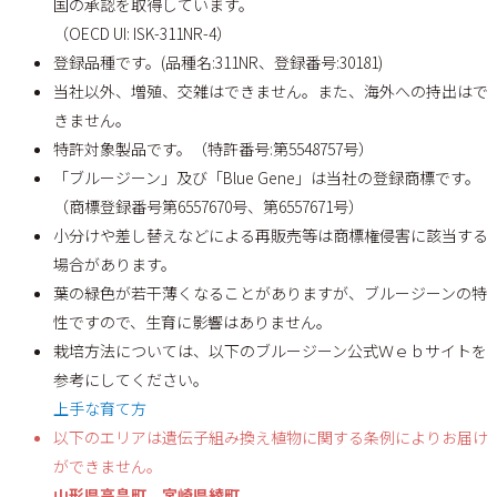
国の承認を取得しています。
（OECD UI: ISK-311NR-4）
登録品種です。(品種名:311NR、登録番号:30181)
当社以外、増殖、交雑はできません。また、海外への持出はで
きません。
特許対象製品です。（特許番号:第5548757号）
「ブルージーン」及び「Blue Gene」は当社の登録商標です。
（商標登録番号第6557670号、第6557671号）
小分けや差し替えなどによる再販売等は商標権侵害に該当する
場合があります。
葉の緑色が若干薄くなることがありますが、ブルージーンの特
性ですので、生育に影響はありません。
栽培方法については、以下のブルージーン公式Ｗｅｂサイトを
参考にしてください。
上手な育て方
以下のエリアは遺伝子組み換え植物に関する条例によりお届け
ができません。
山形県高畠町、宮崎県綾町