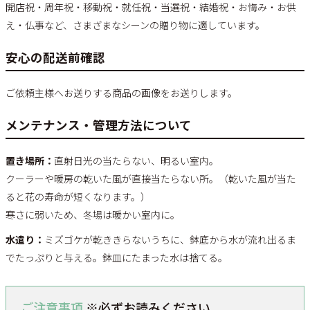
開店祝・周年祝・移動祝・就任祝・当選祝・結婚祝・お悔み・お供
え・仏事など、さまざまなシーンの贈り物に適しています。
安心の配送前確認
ご依頼主様へお送りする商品の画像をお送りします。
メンテナンス・管理方法について
置き場所：
直射日光の当たらない、明るい室内。
クーラーや暖房の乾いた風が直接当たらない所。（乾いた風が当た
ると花の寿命が短くなります。）
寒さに弱いため、冬場は暖かい室内に。
水遣り：
ミズゴケが乾ききらないうちに、鉢底から水が流れ出るま
でたっぷりと与える。鉢皿にたまった水は捨てる。
ご注意事項
※必ずお読みください