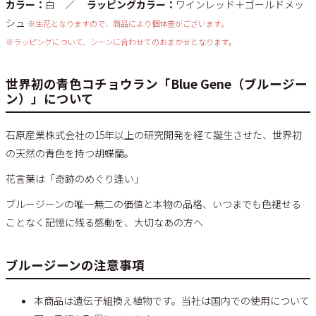
カラー：
白 ／
ラッピングカラー：
ワインレッド＋ゴールドメッ
シュ
※生花となりますので、商品により個体差がございます。
※ラッピングについて、シーンに合わせてのおまかせとなります。
世界初の青色コチョウラン「Blue Gene（ブルージー
ン）」について
石原産業株式会社の15年以上の研究開発を経て誕生させた、世界初
の天然の青色を持つ胡蝶蘭。
花言葉は「奇跡のめぐり逢い」
ブルージーンの唯一無二の価値と本物の品格、いつまでも色褪せる
ことなく記憶に残る感動を、大切なあの方へ
ブルージーンの注意事項
本商品は遺伝子組換え植物です。当社は国内での使用について