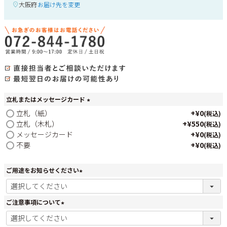
大阪府
お届け先を変更
立札またはメッセージカード
(
立札（紙）
+
¥
0
税込
必
立札（木札）
+
¥
550
税込
須
メッセージカード
+
¥
0
税込
)
不要
+
¥
0
税込
ご用途をお知らせください
(
必
須
ご注意事項について
)
(
必