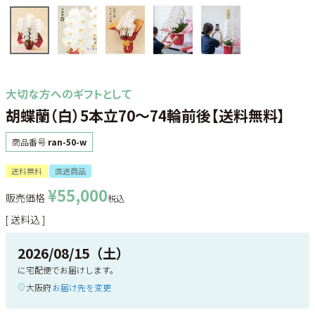
大切な方へのギフトとして
胡蝶蘭（白）5本立70～74輪前後【送料無料】
商品番号
ran-50-w
送料無料
直送商品
¥
55,000
販売価格
税込
送料込
2026/08/15（土）
に
宅配便
でお届けします。
大阪府
お届け先を変更