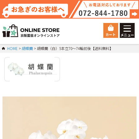
カート
メニュー
ゲスト 様こんにちは
HOME
胡蝶蘭
胡蝶蘭（白）5本立70～74輪前後【送料無料】
ログイン
HOME
総合トップ
Orchid
胡蝶蘭
マイページ
ご利用ガイド
会員登録
お問い合わせ