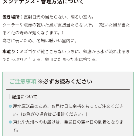
メンテナンス・管理方法について
置き場所：
直射日光の当たらない、明るい室内。
クーラーや暖房の乾いた風が直接当たらない所。（乾いた風が当た
ると花の寿命が短くなります。）
寒さに弱いため、冬場は暖かい室内に。
水遣り：
ミズゴケが乾ききらないうちに、鉢底から水が流れ出るま
でたっぷりと与える。鉢皿にたまった水は捨てる。
ご注意事項
※必ずお読みください
配送について
産地直送品のため、お届け日に余裕をもってご注文くださ
い。(お急ぎの場合はご相談ください。)
東北や九州へのお届けは、発送日の翌々日の到着となりま
す。