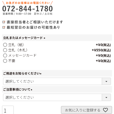
立札またはメッセージカード
(
立札（紙）
+
¥
0
税込
必
立札（木札）
+
¥
550
税込
須
メッセージカード
+
¥
0
税込
)
不要
+
¥
0
税込
ご用途をお知らせください
(
必
須
ご注意事項について
)
(
必
須
)
お気に入りに登録する