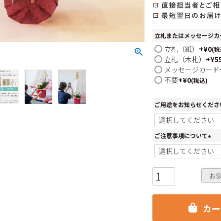
立札またはメッセージカ
立札（紙）
+
¥
0
税
立札（木札）
+
¥
5
メッセージカード
不要
+
¥
0
税込
ご用途をお知らせくださ
ご注意事項について
(
必
須
)
お
カー