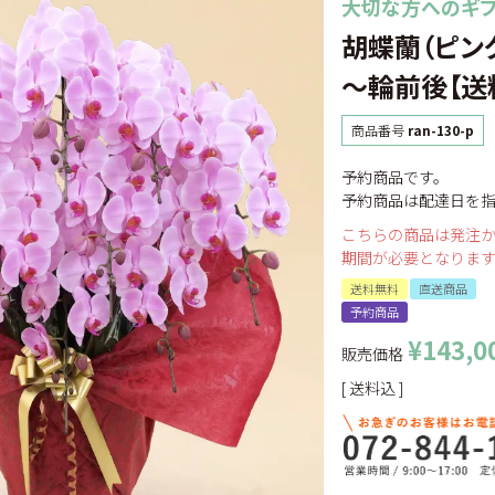
大切な方へのギフ
胡蝶蘭（ピンク
～輪前後【送
商品番号
ran-130-p
予約商品です。
予約商品は配達日を
こちらの商品は発注
期間が必要となりま
送料無料
直送商品
予約商品
¥
143,0
販売価格
送料込