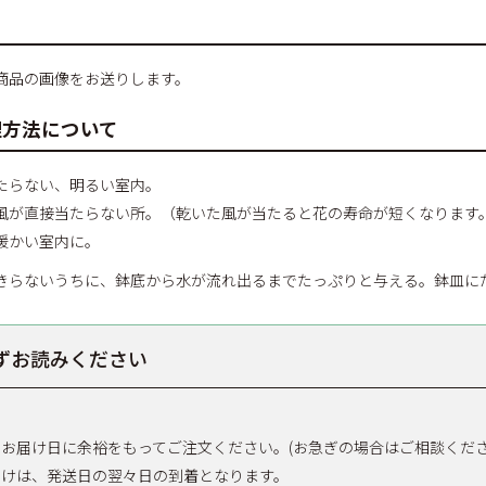
商品の画像をお送りします。
理方法について
たらない、明るい室内。
風が直接当たらない所。（乾いた風が当たると花の寿命が短くなります
暖かい室内に。
きらないうちに、鉢底から水が流れ出るまでたっぷりと与える。鉢皿に
ずお読みください
お届け日に余裕をもってご注文ください。(お急ぎの場合はご相談くださ
届けは、発送日の翌々日の到着となります。