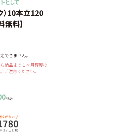
トとして
特定商取引法に基づく表示
）10本立120
個人情報の取扱いについて
料無料】
指定できません。
から納品まで１ヶ月程度の
す。ご注意ください。
00
税込