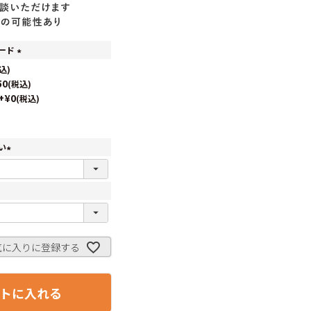
ード
(
込
必
50
税込
須
+
¥
0
税込
)
い
(
必
須
)
気に入りに登録する
トに入れる