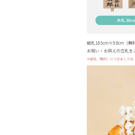
紙札18.5cm×9.8cm
お祝い・お供えの立札を
※紙札（無料）につきましては