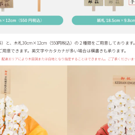
（無料）と、木札30cm×12cm（550円税込）の２種類をご用意しております
ご用意できます。英文字やカタカナが多い場合は横書きも承ります。
、配達エリアにより木目調または白地となり指定することはできません。ご了承くださいま