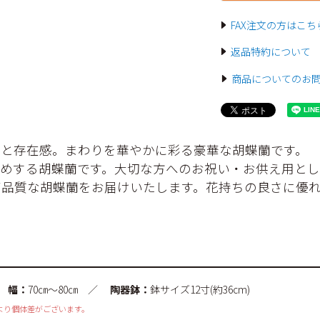
FAX注文の方はこち
返品特約について
商品についてのお
ムと存在感。まわりを華やかに彩る豪華な胡蝶蘭です。
すめする胡蝶蘭です。大切な方へのお祝い・お供え用とし
高品質な胡蝶蘭をお届けいたします。花持ちの良さに優
／
幅：
70㎝～80㎝ ／
陶器鉢：
鉢サイズ12寸(約36cm)
より個体差がございます。