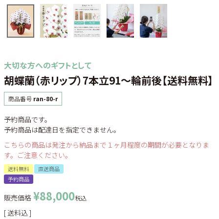
大切な方へのギフトとして
胡蝶蘭（赤リップ）7本立91～輪前後【送料無料】
商品番号
ran-80-r
予約商品です。
予約商品は配達日を指定できません。
こちらの商品は発注から納品まで１ヶ月程度の期間が必要となりま
す。ご注意ください。
送料無料
直送商品
予約商品
¥
88,000
販売価格
税込
送料込