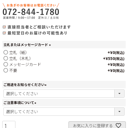
立札またはメッセージカード
(
立札（紙）
+
¥
0
税込
必
立札（木札）
+
¥
550
税込
須
メッセージカード
+
¥
0
税込
)
不要
+
¥
0
税込
ご用途をお知らせください
(
必
須
ご注意事項について
)
(
必
須
)
お気に入りに登録する