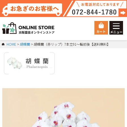
カート
メニュー
ゲスト 様こんにちは
HOME
胡蝶蘭
胡蝶蘭（赤リップ）7本立91～輪前後【送料無料】
ログイン
HOME
総合トップ
Orchid
胡蝶蘭
マイページ
ご利用ガイド
会員登録
お問い合わせ