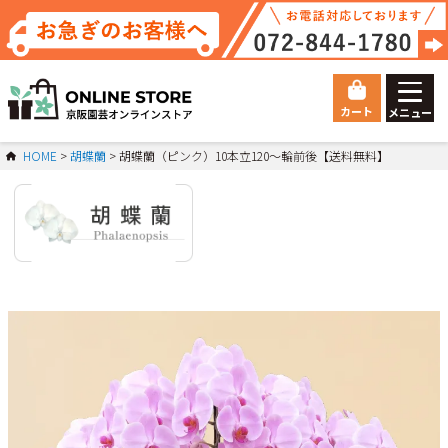
カート
メニュー
ゲスト 様こんにちは
HOME
胡蝶蘭
胡蝶蘭（ピンク）10本立120～輪前後【送料無料】
ログイン
HOME
総合トップ
Orchid
胡蝶蘭
マイページ
ご利用ガイド
会員登録
お問い合わせ