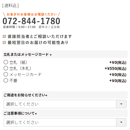
送料込
立札またはメッセージカード
(
立札（紙）
+
¥
0
税込
必
立札（木札）
+
¥
550
税込
須
メッセージカード
+
¥
0
税込
)
不要
+
¥
0
税込
ご用途をお知らせください
(
必
須
ご注意事項について
)
(
必