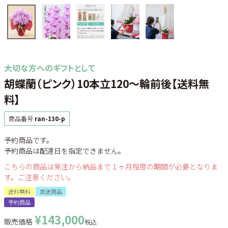
大切な方へのギフトとして
胡蝶蘭（ピンク）10本立120～輪前後【送料無
料】
商品番号
ran-130-p
予約商品です。
予約商品は配達日を指定できません。
こちらの商品は発注から納品まで１ヶ月程度の期間が必要となりま
す。ご注意ください。
送料無料
直送商品
予約商品
¥
143,000
販売価格
税込